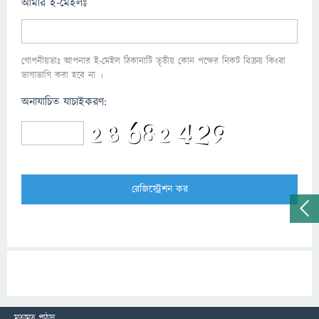
আমার ই-মেইলঃ
গোপনীয়তাঃ আপনার ই-মেইল ঠিকানাটি তৃতীয় কোন পক্ষের নিকট বিক্রয় কিংবা
ভাগাভাগি করা হবে না ।
অনাযাচিত যাচাইকরণ:
মতামত পাঠান