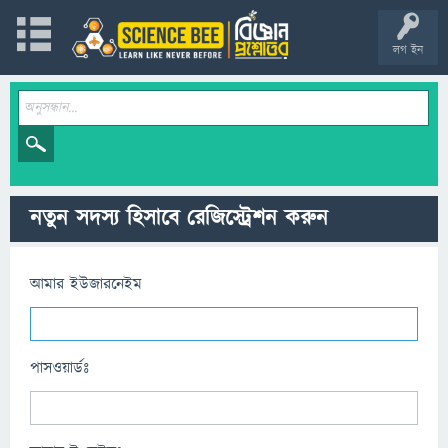
লগ ইন
নতুন সদস্য হিসাবে রেজিস্ট্রেশন করুন
আমার ইউজারনেইম
পাসওয়ার্ডঃ