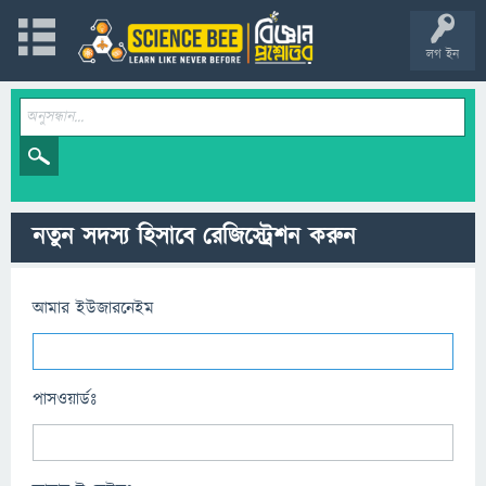
লগ ইন
নতুন সদস্য হিসাবে রেজিস্ট্রেশন করুন
আমার ইউজারনেইম
পাসওয়ার্ডঃ