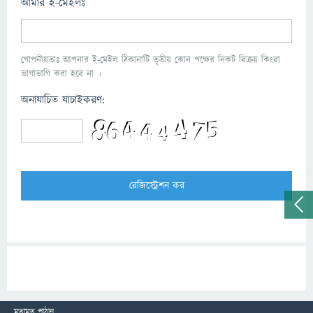
আমার ই-মেইলঃ
গোপনীয়তাঃ আপনার ই-মেইল ঠিকানাটি তৃতীয় কোন পক্ষের নিকট বিক্রয় কিংবা
ভাগাভাগি করা হবে না ।
অনাযাচিত যাচাইকরণ:
মতামত পাঠান