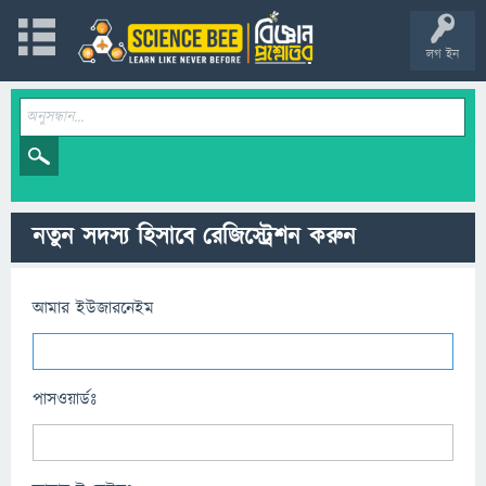
লগ ইন
নতুন সদস্য হিসাবে রেজিস্ট্রেশন করুন
আমার ইউজারনেইম
পাসওয়ার্ডঃ