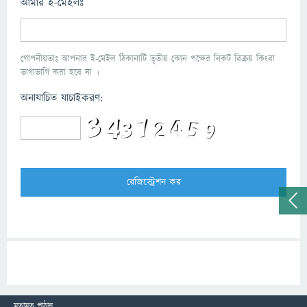
আমার ই-মেইলঃ
গোপনীয়তাঃ আপনার ই-মেইল ঠিকানাটি তৃতীয় কোন পক্ষের নিকট বিক্রয় কিংবা
ভাগাভাগি করা হবে না ।
অনাযাচিত যাচাইকরণ:
মতামত পাঠান