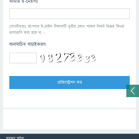
আমার ই-মেইলঃ
গোপনীয়তাঃ আপনার ই-মেইল ঠিকানাটি তৃতীয় কোন পক্ষের নিকট বিক্রয় কিংবা
ভাগাভাগি করা হবে না ।
অনাযাচিত যাচাইকরণ:
মতামত পাঠান