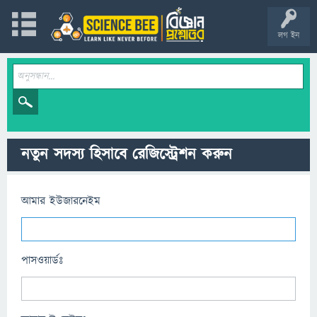
লগ ইন
নতুন সদস্য হিসাবে রেজিস্ট্রেশন করুন
আমার ইউজারনেইম
পাসওয়ার্ডঃ