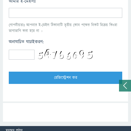
আমার ই-মেইলঃ
গোপনীয়তাঃ আপনার ই-মেইল ঠিকানাটি তৃতীয় কোন পক্ষের নিকট বিক্রয় কিংবা
ভাগাভাগি করা হবে না ।
অনাযাচিত যাচাইকরণ:
মতামত পাঠান