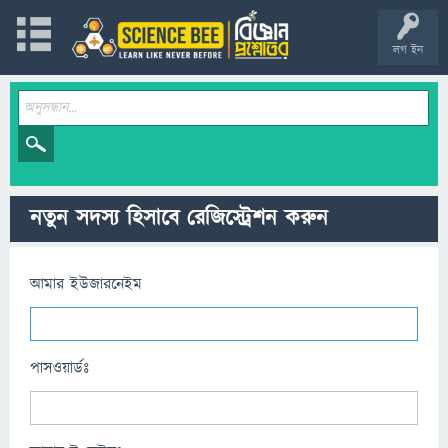
লগ ইন
নতুন সদস্য হিসাবে রেজিস্ট্রেশন করুন
আমার ইউজারনেইম
পাসওয়ার্ডঃ