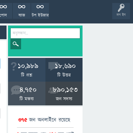
পোল
ব্যাজ
টপ ইউজার
লগ ইন
10,989
18,690
টি প্রশ্ন
টি উত্তর
4,750
890,153
টি মন্তব্য
জন সদস্য
375
জন অনলাইনে রয়েছে