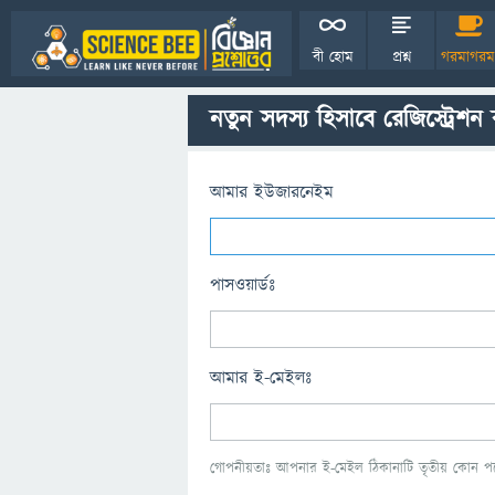
বী হোম
প্রশ্ন
গরমাগরম
নতুন সদস্য হিসাবে রেজিস্ট্রেশন
আমার ইউজারনেইম
পাসওয়ার্ডঃ
আমার ই-মেইলঃ
গোপনীয়তাঃ আপনার ই-মেইল ঠিকানাটি তৃতীয় কোন পক্ষ