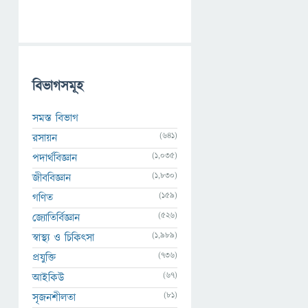
বিভাগসমূহ
সমস্ত বিভাগ
(641)
রসায়ন
(1,035)
পদার্থবিজ্ঞান
(1,830)
জীববিজ্ঞান
(159)
গণিত
(526)
জ্যোতির্বিজ্ঞান
(1,989)
স্বাস্থ্য ও চিকিৎসা
(736)
প্রযুক্তি
(67)
আইকিউ
(81)
সৃজনশীলতা