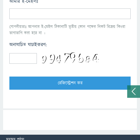
আমার ই-মেইলঃ
গোপনীয়তাঃ আপনার ই-মেইল ঠিকানাটি তৃতীয় কোন পক্ষের নিকট বিক্রয় কিংবা
ভাগাভাগি করা হবে না ।
অনাযাচিত যাচাইকরণ:
মতামত পাঠান