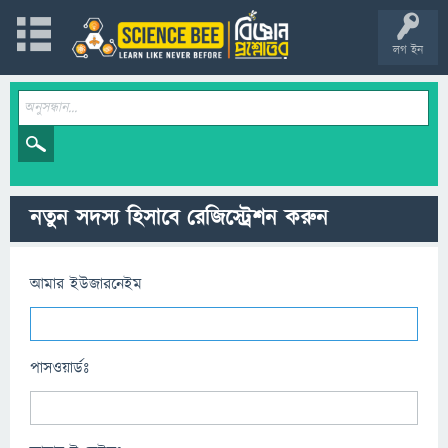
লগ ইন
নতুন সদস্য হিসাবে রেজিস্ট্রেশন করুন
আমার ইউজারনেইম
পাসওয়ার্ডঃ