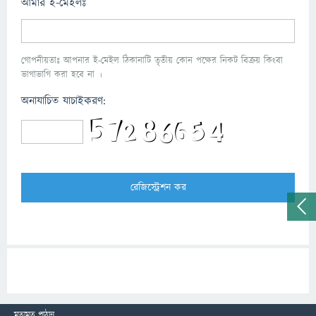
আমার ই-মেইলঃ
গোপনীয়তাঃ আপনার ই-মেইল ঠিকানাটি তৃতীয় কোন পক্ষের নিকট বিক্রয় কিংবা
ভাগাভাগি করা হবে না ।
অনাযাচিত যাচাইকরণ:
মতামত পাঠান