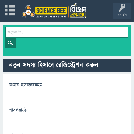
লগ ইন
নতুন সদস্য হিসাবে রেজিস্ট্রেশন করুন
আমার ইউজারনেইম
পাসওয়ার্ডঃ