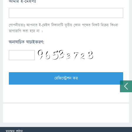
আমার ই-মেইলঃ
গোপনীয়তাঃ আপনার ই-মেইল ঠিকানাটি তৃতীয় কোন পক্ষের নিকট বিক্রয় কিংবা
ভাগাভাগি করা হবে না ।
অনাযাচিত যাচাইকরণ:
মতামত পাঠান