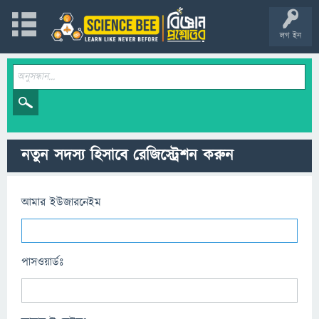
লগ ইন
নতুন সদস্য হিসাবে রেজিস্ট্রেশন করুন
আমার ইউজারনেইম
পাসওয়ার্ডঃ