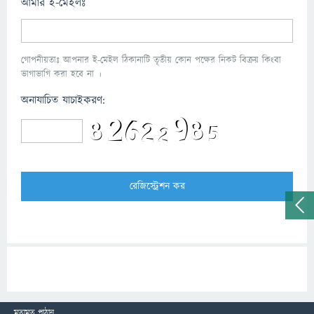
আমার ই-মেইলঃ
গোপনীয়তাঃ আপনার ই-মেইল ঠিকানাটি তৃতীয় কোন পক্ষের নিকট বিক্রয় কিংবা
ভাগাভাগি করা হবে না ।
অনাযাচিত যাচাইকরণ:
মতামত পাঠান