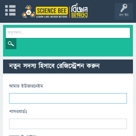
লগ ইন
নতুন সদস্য হিসাবে রেজিস্ট্রেশন করুন
আমার ইউজারনেইম
পাসওয়ার্ডঃ