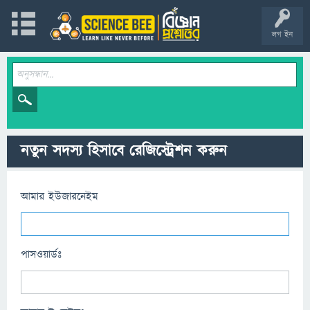
লগ ইন
নতুন সদস্য হিসাবে রেজিস্ট্রেশন করুন
আমার ইউজারনেইম
পাসওয়ার্ডঃ