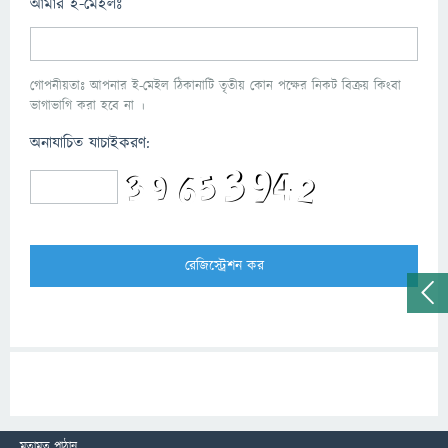
আমার ই-মেইলঃ
গোপনীয়তাঃ আপনার ই-মেইল ঠিকানাটি তৃতীয় কোন পক্ষের নিকট বিক্রয় কিংবা
ভাগাভাগি করা হবে না ।
অনাযাচিত যাচাইকরণ:
মতামত পাঠান