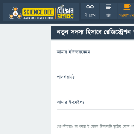
বী হোম
প্রশ্ন
গরমাগরম
নতুন সদস্য হিসাবে রেজিস্ট্রেশন
আমার ইউজারনেইম
পাসওয়ার্ডঃ
আমার ই-মেইলঃ
গোপনীয়তাঃ আপনার ই-মেইল ঠিকানাটি তৃতীয় কোন পক্ষ