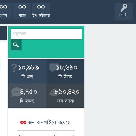
পোল
ব্যাজ
টপ ইউজার
লগ ইন
10,989
18,690
টি প্রশ্ন
টি উত্তর
4,750
890,420
টি মন্তব্য
জন সদস্য
33
জন অনলাইনে রয়েছে