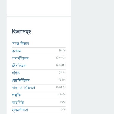
বিভাগসমূহ
সমস্ত বিভাগ
(641)
রসায়ন
(1,035)
পদার্থবিজ্ঞান
(1,830)
জীববিজ্ঞান
(159)
গণিত
(526)
জ্যোতির্বিজ্ঞান
(1,989)
স্বাস্থ্য ও চিকিৎসা
(736)
প্রযুক্তি
(67)
আইকিউ
(81)
সৃজনশীলতা