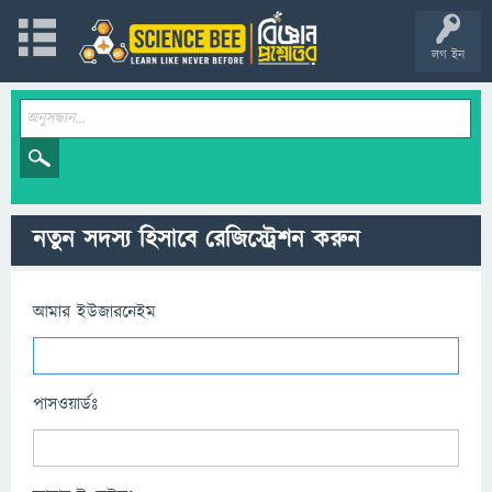
লগ ইন
নতুন সদস্য হিসাবে রেজিস্ট্রেশন করুন
আমার ইউজারনেইম
পাসওয়ার্ডঃ