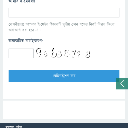
আমার ই-মেইলঃ
গোপনীয়তাঃ আপনার ই-মেইল ঠিকানাটি তৃতীয় কোন পক্ষের নিকট বিক্রয় কিংবা
ভাগাভাগি করা হবে না ।
অনাযাচিত যাচাইকরণ:
মতামত পাঠান