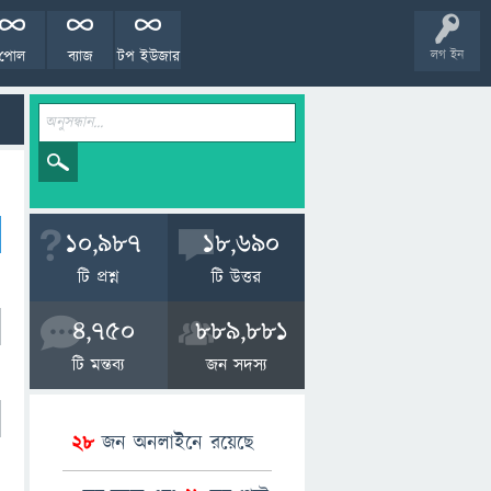
পোল
ব্যাজ
টপ ইউজার
লগ ইন
10,987
18,690
টি প্রশ্ন
টি উত্তর
4,750
889,881
টি মন্তব্য
জন সদস্য
28
জন অনলাইনে রয়েছে