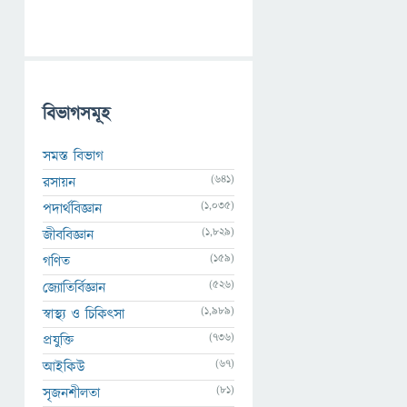
বিভাগসমূহ
সমস্ত বিভাগ
(641)
রসায়ন
(1,035)
পদার্থবিজ্ঞান
(1,829)
জীববিজ্ঞান
(159)
গণিত
(526)
জ্যোতির্বিজ্ঞান
(1,989)
স্বাস্থ্য ও চিকিৎসা
(736)
প্রযুক্তি
(67)
আইকিউ
(81)
সৃজনশীলতা