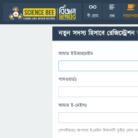
বী হোম
প্রশ্ন
গরমাগরম
নতুন সদস্য হিসাবে রেজিস্ট্রেশন
আমার ইউজারনেইম
পাসওয়ার্ডঃ
আমার ই-মেইলঃ
গোপনীয়তাঃ আপনার ই-মেইল ঠিকানাটি তৃতীয় কোন পক্ষ