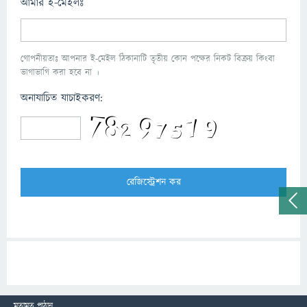
আমার ই-মেইলঃ
গোপনীয়তাঃ আপনার ই-মেইল ঠিকানাটি তৃতীয় কোন পক্ষের নিকট বিক্রয় কিংবা
ভাগাভাগি করা হবে না ।
অনাযাচিত যাচাইকরণ:
মতামত পাঠান