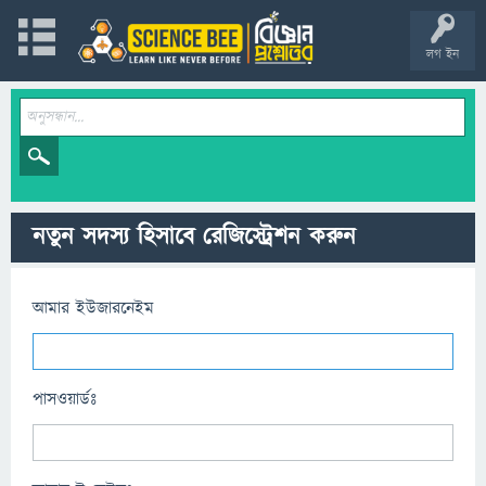
লগ ইন
নতুন সদস্য হিসাবে রেজিস্ট্রেশন করুন
আমার ইউজারনেইম
পাসওয়ার্ডঃ