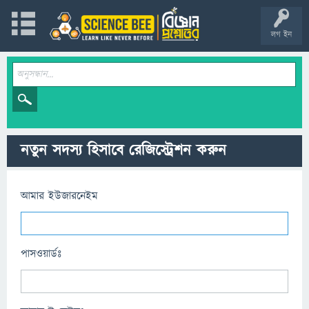
লগ ইন
নতুন সদস্য হিসাবে রেজিস্ট্রেশন করুন
আমার ইউজারনেইম
পাসওয়ার্ডঃ