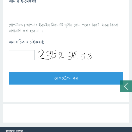
আমার ই-মেইলঃ
গোপনীয়তাঃ আপনার ই-মেইল ঠিকানাটি তৃতীয় কোন পক্ষের নিকট বিক্রয় কিংবা
ভাগাভাগি করা হবে না ।
অনাযাচিত যাচাইকরণ:
মতামত পাঠান