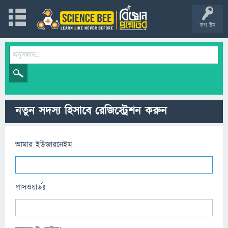
লগ ইন
নতুন সদস্য হিসাবে রেজিস্ট্রেশন করুন
আমার ইউজারনেইম
পাসওয়ার্ডঃ