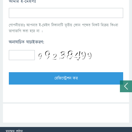
আমার ই-মেইলঃ
গোপনীয়তাঃ আপনার ই-মেইল ঠিকানাটি তৃতীয় কোন পক্ষের নিকট বিক্রয় কিংবা
ভাগাভাগি করা হবে না ।
অনাযাচিত যাচাইকরণ:
মতামত পাঠান