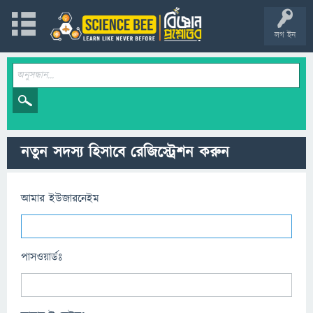
লগ ইন
নতুন সদস্য হিসাবে রেজিস্ট্রেশন করুন
আমার ইউজারনেইম
পাসওয়ার্ডঃ