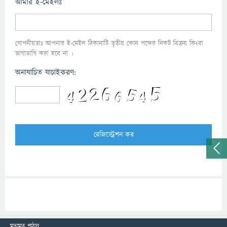
আমার ই-মেইলঃ
গোপনীয়তাঃ আপনার ই-মেইল ঠিকানাটি তৃতীয় কোন পক্ষের নিকট বিক্রয় কিংবা
ভাগাভাগি করা হবে না ।
অনাযাচিত যাচাইকরণ:
মতামত পাঠান