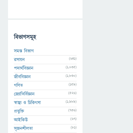
বিভাগসমূহ
সমস্ত বিভাগ
(641)
রসায়ন
(1,035)
পদার্থবিজ্ঞান
(1,830)
জীববিজ্ঞান
(159)
গণিত
(526)
জ্যোতির্বিজ্ঞান
(1,989)
স্বাস্থ্য ও চিকিৎসা
(736)
প্রযুক্তি
(67)
আইকিউ
(81)
সৃজনশীলতা