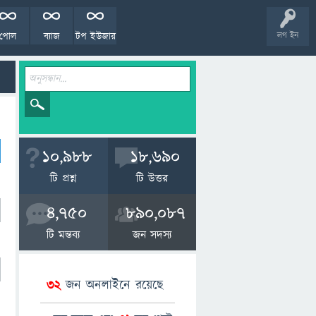
পোল
ব্যাজ
টপ ইউজার
লগ ইন
10,988
18,690
টি প্রশ্ন
টি উত্তর
4,750
890,087
টি মন্তব্য
জন সদস্য
32
জন অনলাইনে রয়েছে