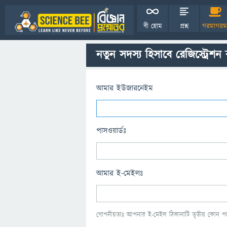
বী হোম
প্রশ্ন
গরমাগরম
নতুন সদস্য হিসাবে রেজিস্ট্রেশন
আমার ইউজারনেইম
পাসওয়ার্ডঃ
আমার ই-মেইলঃ
গোপনীয়তাঃ আপনার ই-মেইল ঠিকানাটি তৃতীয় কোন পক্ষ