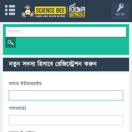
লগ ইন
নতুন সদস্য হিসাবে রেজিস্ট্রেশন করুন
আমার ইউজারনেইম
পাসওয়ার্ডঃ