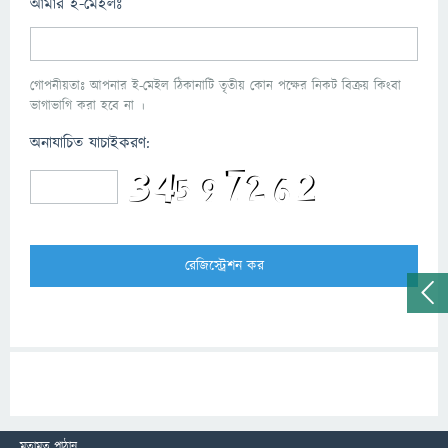
আমার ই-মেইলঃ
গোপনীয়তাঃ আপনার ই-মেইল ঠিকানাটি তৃতীয় কোন পক্ষের নিকট বিক্রয় কিংবা
ভাগাভাগি করা হবে না ।
অনাযাচিত যাচাইকরণ:
মতামত পাঠান