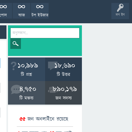
পোল
ব্যাজ
টপ ইউজার
লগ ইন
10,989
18,690
টি প্রশ্ন
টি উত্তর
4,750
890,179
টি মন্তব্য
জন সদস্য
55
জন অনলাইনে রয়েছে