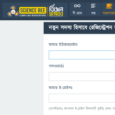
বী হোম
প্রশ্ন
গরমাগরম
নতুন সদস্য হিসাবে রেজিস্ট্রেশন
আমার ইউজারনেইম
পাসওয়ার্ডঃ
আমার ই-মেইলঃ
গোপনীয়তাঃ আপনার ই-মেইল ঠিকানাটি তৃতীয় কোন পক্ষ