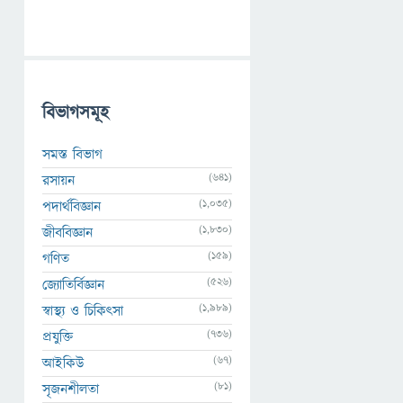
বিভাগসমূহ
সমস্ত বিভাগ
(641)
রসায়ন
(1,035)
পদার্থবিজ্ঞান
(1,830)
জীববিজ্ঞান
(159)
গণিত
(526)
জ্যোতির্বিজ্ঞান
(1,989)
স্বাস্থ্য ও চিকিৎসা
(736)
প্রযুক্তি
(67)
আইকিউ
(81)
সৃজনশীলতা