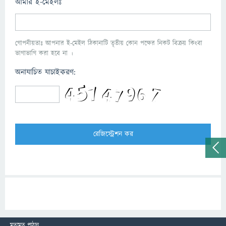
আমার ই-মেইলঃ
গোপনীয়তাঃ আপনার ই-মেইল ঠিকানাটি তৃতীয় কোন পক্ষের নিকট বিক্রয় কিংবা
ভাগাভাগি করা হবে না ।
অনাযাচিত যাচাইকরণ:
মতামত পাঠান