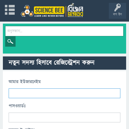
লগ ইন
নতুন সদস্য হিসাবে রেজিস্ট্রেশন করুন
আমার ইউজারনেইম
পাসওয়ার্ডঃ