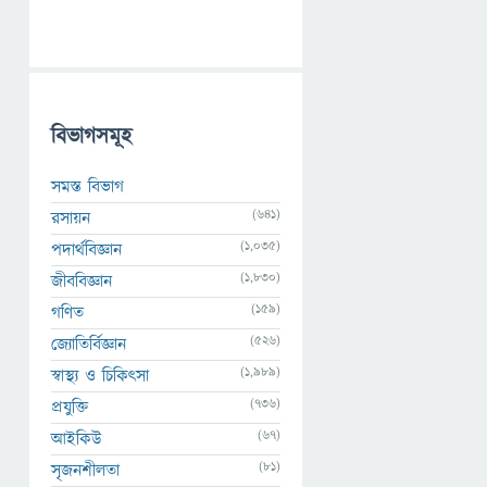
বিভাগসমূহ
সমস্ত বিভাগ
(641)
রসায়ন
(1,035)
পদার্থবিজ্ঞান
(1,830)
জীববিজ্ঞান
(159)
গণিত
(526)
জ্যোতির্বিজ্ঞান
(1,989)
স্বাস্থ্য ও চিকিৎসা
(736)
প্রযুক্তি
(67)
আইকিউ
(81)
সৃজনশীলতা