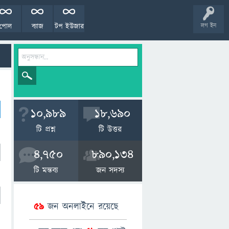
পোল
ব্যাজ
টপ ইউজার
লগ ইন
10,989
18,690
টি প্রশ্ন
টি উত্তর
4,750
890,134
টি মন্তব্য
জন সদস্য
59
জন অনলাইনে রয়েছে