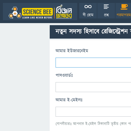
বী হোম
প্রশ্ন
গরমাগরম
নতুন সদস্য হিসাবে রেজিস্ট্রেশন
আমার ইউজারনেইম
পাসওয়ার্ডঃ
আমার ই-মেইলঃ
গোপনীয়তাঃ আপনার ই-মেইল ঠিকানাটি তৃতীয় কোন পক্ষ