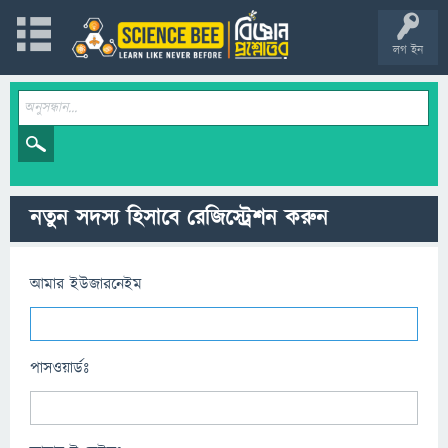
লগ ইন
নতুন সদস্য হিসাবে রেজিস্ট্রেশন করুন
আমার ইউজারনেইম
পাসওয়ার্ডঃ