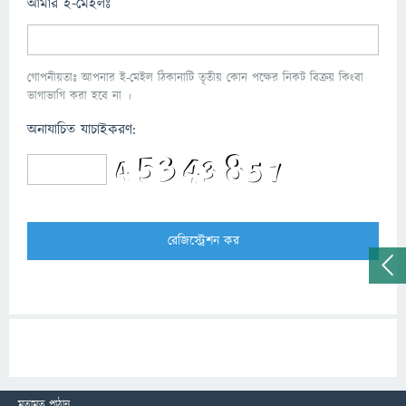
আমার ই-মেইলঃ
গোপনীয়তাঃ আপনার ই-মেইল ঠিকানাটি তৃতীয় কোন পক্ষের নিকট বিক্রয় কিংবা
ভাগাভাগি করা হবে না ।
অনাযাচিত যাচাইকরণ:
মতামত পাঠান