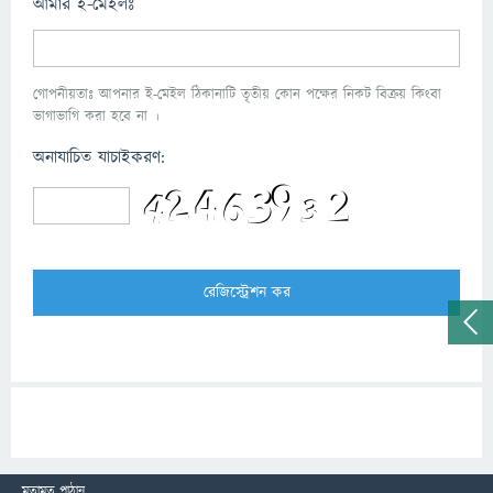
আমার ই-মেইলঃ
গোপনীয়তাঃ আপনার ই-মেইল ঠিকানাটি তৃতীয় কোন পক্ষের নিকট বিক্রয় কিংবা
ভাগাভাগি করা হবে না ।
অনাযাচিত যাচাইকরণ:
মতামত পাঠান