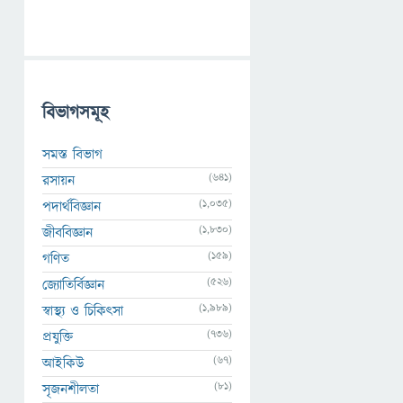
বিভাগসমূহ
সমস্ত বিভাগ
(641)
রসায়ন
(1,035)
পদার্থবিজ্ঞান
(1,830)
জীববিজ্ঞান
(159)
গণিত
(526)
জ্যোতির্বিজ্ঞান
(1,989)
স্বাস্থ্য ও চিকিৎসা
(736)
প্রযুক্তি
(67)
আইকিউ
(81)
সৃজনশীলতা