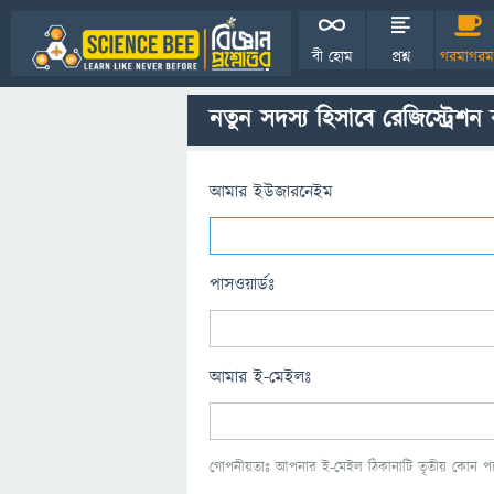
বী হোম
প্রশ্ন
গরমাগরম
নতুন সদস্য হিসাবে রেজিস্ট্রেশন
আমার ইউজারনেইম
পাসওয়ার্ডঃ
আমার ই-মেইলঃ
গোপনীয়তাঃ আপনার ই-মেইল ঠিকানাটি তৃতীয় কোন পক্ষ