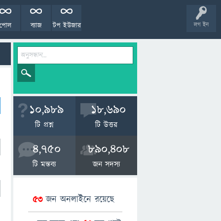
পোল
ব্যাজ
টপ ইউজার
লগ ইন
10,989
18,690
টি প্রশ্ন
টি উত্তর
4,750
890,408
টি মন্তব্য
জন সদস্য
53
জন অনলাইনে রয়েছে