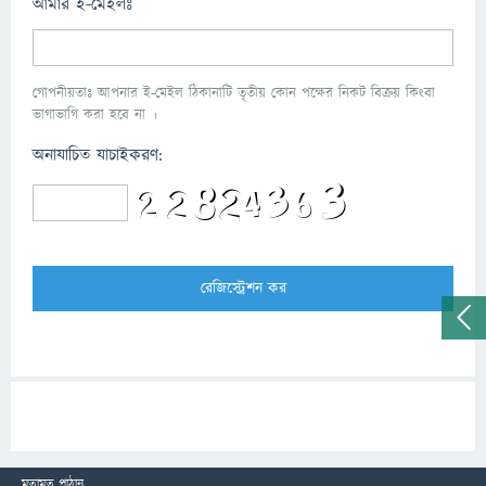
আমার ই-মেইলঃ
গোপনীয়তাঃ আপনার ই-মেইল ঠিকানাটি তৃতীয় কোন পক্ষের নিকট বিক্রয় কিংবা
ভাগাভাগি করা হবে না ।
অনাযাচিত যাচাইকরণ:
মতামত পাঠান