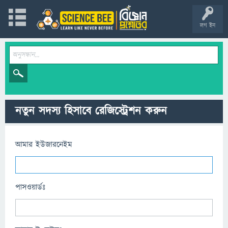
লগ ইন
নতুন সদস্য হিসাবে রেজিস্ট্রেশন করুন
আমার ইউজারনেইম
পাসওয়ার্ডঃ