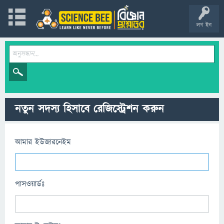
লগ ইন
নতুন সদস্য হিসাবে রেজিস্ট্রেশন করুন
আমার ইউজারনেইম
পাসওয়ার্ডঃ