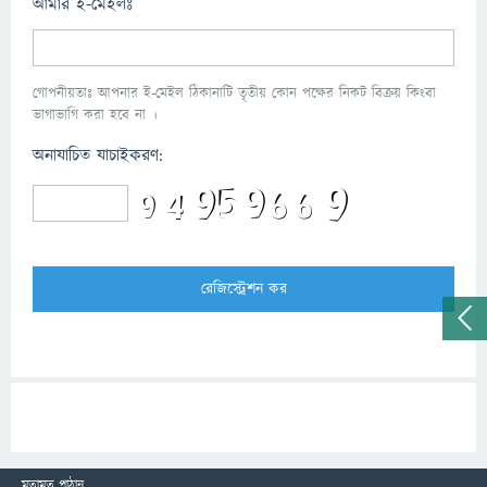
আমার ই-মেইলঃ
গোপনীয়তাঃ আপনার ই-মেইল ঠিকানাটি তৃতীয় কোন পক্ষের নিকট বিক্রয় কিংবা
ভাগাভাগি করা হবে না ।
অনাযাচিত যাচাইকরণ:
মতামত পাঠান