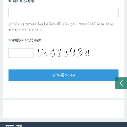
আমার ই-মেইলঃ
গোপনীয়তাঃ আপনার ই-মেইল ঠিকানাটি তৃতীয় কোন পক্ষের নিকট বিক্রয় কিংবা
ভাগাভাগি করা হবে না ।
অনাযাচিত যাচাইকরণ:
মতামত পাঠান