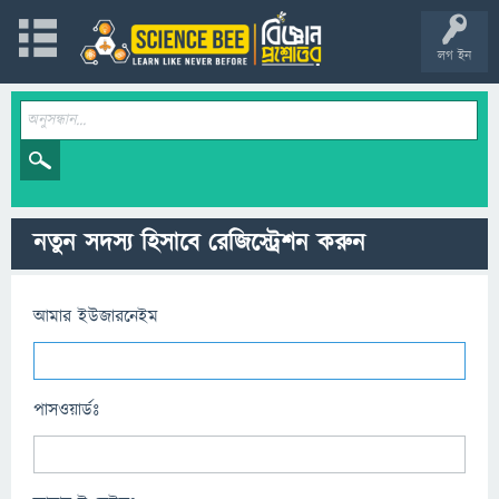
লগ ইন
নতুন সদস্য হিসাবে রেজিস্ট্রেশন করুন
আমার ইউজারনেইম
পাসওয়ার্ডঃ