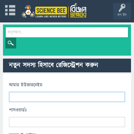
লগ ইন
নতুন সদস্য হিসাবে রেজিস্ট্রেশন করুন
আমার ইউজারনেইম
পাসওয়ার্ডঃ