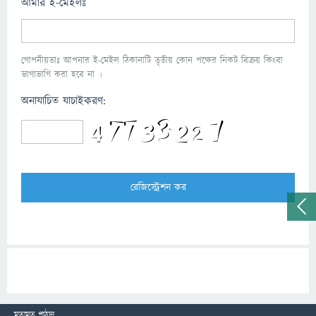
আমার ই-মেইলঃ
গোপনীয়তাঃ আপনার ই-মেইল ঠিকানাটি তৃতীয় কোন পক্ষের নিকট বিক্রয় কিংবা
ভাগাভাগি করা হবে না ।
অনাযাচিত যাচাইকরণ:
মতামত পাঠান