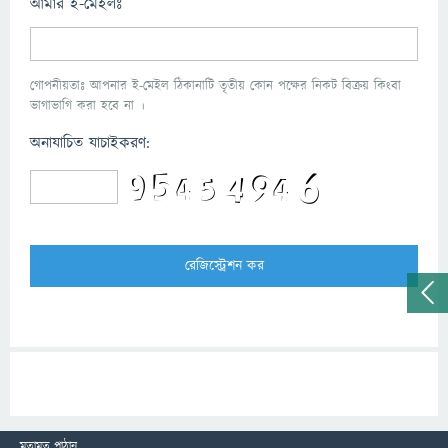
আমার ই-মেইলঃ
গোপনীয়তাঃ আপনার ই-মেইল ঠিকানাটি তৃতীয় কোন পক্ষের নিকট বিক্রয় কিংবা
ভাগাভাগি করা হবে না ।
অনাযাচিত যাচাইকরণ:
মতামত পাঠান