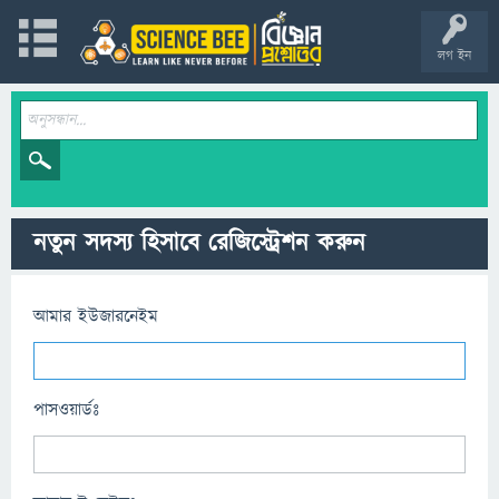
লগ ইন
নতুন সদস্য হিসাবে রেজিস্ট্রেশন করুন
আমার ইউজারনেইম
পাসওয়ার্ডঃ