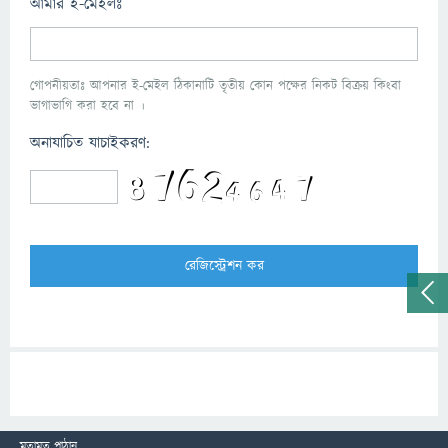
আমার ই-মেইলঃ
গোপনীয়তাঃ আপনার ই-মেইল ঠিকানাটি তৃতীয় কোন পক্ষের নিকট বিক্রয় কিংবা
ভাগাভাগি করা হবে না ।
অনাযাচিত যাচাইকরণ:
মতামত পাঠান