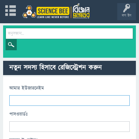
লগ ইন
নতুন সদস্য হিসাবে রেজিস্ট্রেশন করুন
আমার ইউজারনেইম
পাসওয়ার্ডঃ