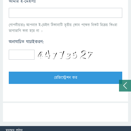
আমার ই-মেইলঃ
গোপনীয়তাঃ আপনার ই-মেইল ঠিকানাটি তৃতীয় কোন পক্ষের নিকট বিক্রয় কিংবা
ভাগাভাগি করা হবে না ।
অনাযাচিত যাচাইকরণ:
মতামত পাঠান