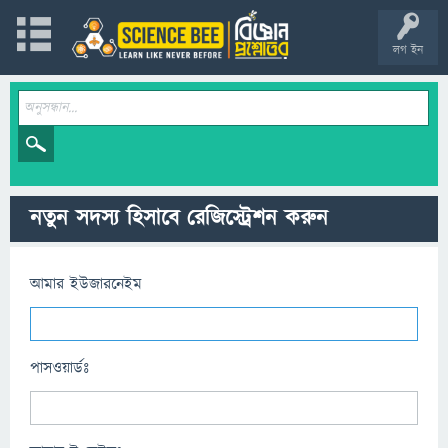
লগ ইন
নতুন সদস্য হিসাবে রেজিস্ট্রেশন করুন
আমার ইউজারনেইম
পাসওয়ার্ডঃ