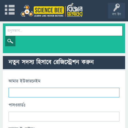
লগ ইন
নতুন সদস্য হিসাবে রেজিস্ট্রেশন করুন
আমার ইউজারনেইম
পাসওয়ার্ডঃ