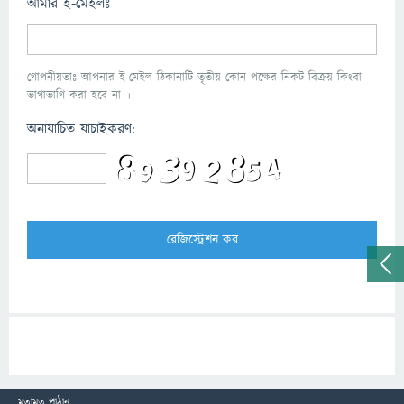
আমার ই-মেইলঃ
গোপনীয়তাঃ আপনার ই-মেইল ঠিকানাটি তৃতীয় কোন পক্ষের নিকট বিক্রয় কিংবা
ভাগাভাগি করা হবে না ।
অনাযাচিত যাচাইকরণ:
মতামত পাঠান