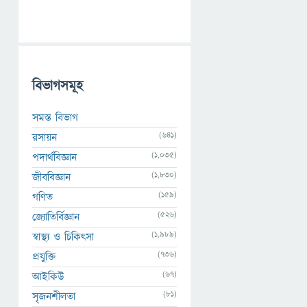
বিভাগসমূহ
সমস্ত বিভাগ
(641)
রসায়ন
(1,035)
পদার্থবিজ্ঞান
(1,830)
জীববিজ্ঞান
(159)
গণিত
(526)
জ্যোতির্বিজ্ঞান
(1,989)
স্বাস্থ্য ও চিকিৎসা
(736)
প্রযুক্তি
(67)
আইকিউ
(81)
সৃজনশীলতা