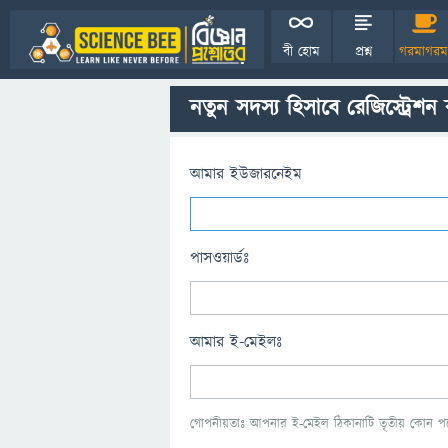
বী হোম
প্রশ্ন
গরমাগরম
নতুন সদস্য হিসাবে রেজিস্ট্রেশন
আমার ইউজারনেইম
পাসওয়ার্ডঃ
আমার ই-মেইলঃ
গোপনীয়তাঃ আপনার ই-মেইল ঠিকানাটি তৃতীয় কোন পক্ষ