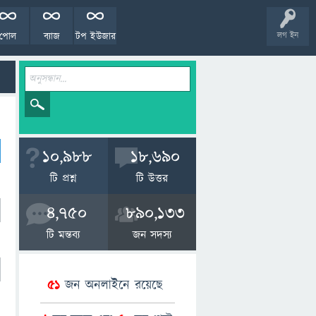
পোল
ব্যাজ
টপ ইউজার
লগ ইন
10,988
18,690
টি প্রশ্ন
টি উত্তর
4,750
890,133
টি মন্তব্য
জন সদস্য
51
জন অনলাইনে রয়েছে