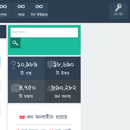
পোল
ব্যাজ
টপ ইউজার
লগ ইন
10,989
18,690
টি প্রশ্ন
টি উত্তর
4,750
890,282
টি মন্তব্য
জন সদস্য
35
জন অনলাইনে রয়েছে