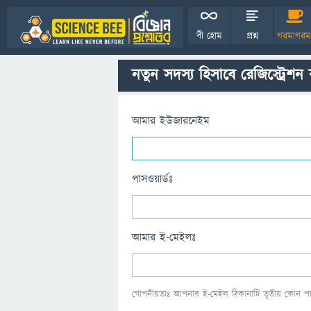
বী হোম
প্রশ্ন
গরমাগরম
নতুন সদস্য হিসাবে রেজিস্ট্রেশন
আমার ইউজারনেইম
পাসওয়ার্ডঃ
আমার ই-মেইলঃ
গোপনীয়তাঃ আপনার ই-মেইল ঠিকানাটি তৃতীয় কোন পক্ষ