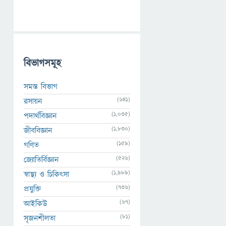
বিভাগসমূহ
সমস্ত বিভাগ
(641)
রসায়ন
(1,035)
পদার্থবিজ্ঞান
(1,830)
জীববিজ্ঞান
(159)
গণিত
(526)
জ্যোতির্বিজ্ঞান
(1,989)
স্বাস্থ্য ও চিকিৎসা
(736)
প্রযুক্তি
(67)
আইকিউ
(81)
সৃজনশীলতা