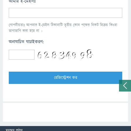
আমার ই-মেইলঃ
গোপনীয়তাঃ আপনার ই-মেইল ঠিকানাটি তৃতীয় কোন পক্ষের নিকট বিক্রয় কিংবা
ভাগাভাগি করা হবে না ।
অনাযাচিত যাচাইকরণ:
মতামত পাঠান