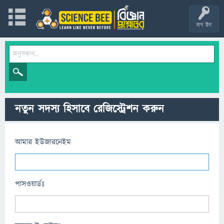
লগ ইন
নতুন সদস্য হিসাবে রেজিস্ট্রেশন করুন
আমার ইউজারনেইম
পাসওয়ার্ডঃ