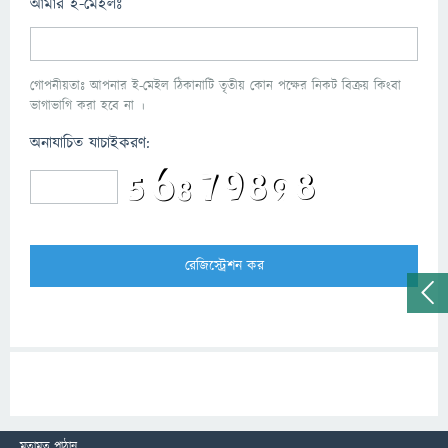
আমার ই-মেইলঃ
গোপনীয়তাঃ আপনার ই-মেইল ঠিকানাটি তৃতীয় কোন পক্ষের নিকট বিক্রয় কিংবা
ভাগাভাগি করা হবে না ।
অনাযাচিত যাচাইকরণ:
মতামত পাঠান