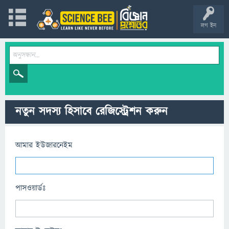
লগ ইন
নতুন সদস্য হিসাবে রেজিস্ট্রেশন করুন
আমার ইউজারনেইম
পাসওয়ার্ডঃ