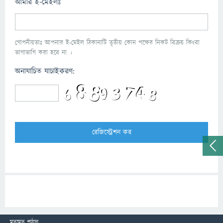
আমার ই-মেইলঃ
গোপনীয়তাঃ আপনার ই-মেইল ঠিকানাটি তৃতীয় কোন পক্ষের নিকট বিক্রয় কিংবা
ভাগাভাগি করা হবে না ।
অনাযাচিত যাচাইকরণ:
মতামত পাঠান