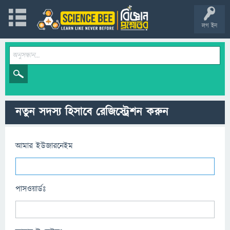
লগ ইন
নতুন সদস্য হিসাবে রেজিস্ট্রেশন করুন
আমার ইউজারনেইম
পাসওয়ার্ডঃ