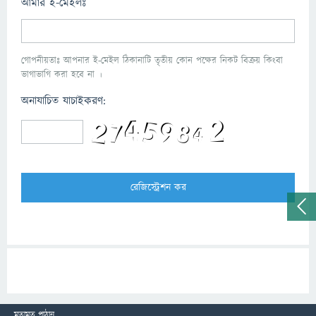
আমার ই-মেইলঃ
গোপনীয়তাঃ আপনার ই-মেইল ঠিকানাটি তৃতীয় কোন পক্ষের নিকট বিক্রয় কিংবা
ভাগাভাগি করা হবে না ।
অনাযাচিত যাচাইকরণ:
মতামত পাঠান