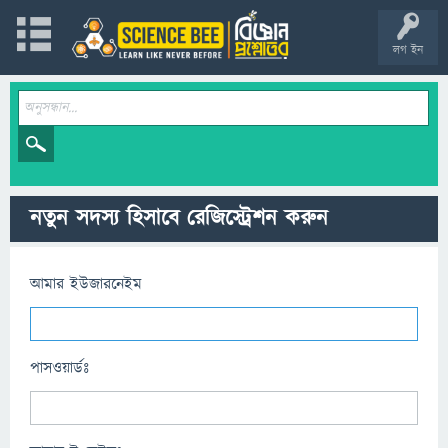
লগ ইন
নতুন সদস্য হিসাবে রেজিস্ট্রেশন করুন
আমার ইউজারনেইম
পাসওয়ার্ডঃ