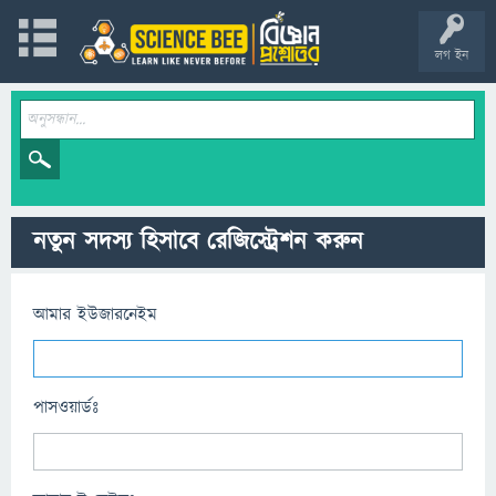
লগ ইন
নতুন সদস্য হিসাবে রেজিস্ট্রেশন করুন
আমার ইউজারনেইম
পাসওয়ার্ডঃ