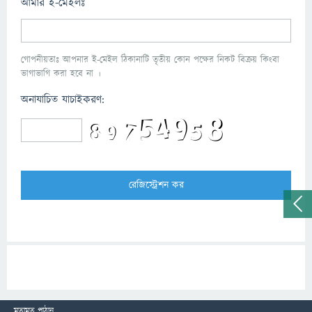
আমার ই-মেইলঃ
গোপনীয়তাঃ আপনার ই-মেইল ঠিকানাটি তৃতীয় কোন পক্ষের নিকট বিক্রয় কিংবা
ভাগাভাগি করা হবে না ।
অনাযাচিত যাচাইকরণ:
মতামত পাঠান