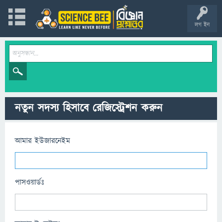
লগ ইন
নতুন সদস্য হিসাবে রেজিস্ট্রেশন করুন
আমার ইউজারনেইম
পাসওয়ার্ডঃ