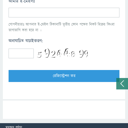
আমার ই-মেইলঃ
গোপনীয়তাঃ আপনার ই-মেইল ঠিকানাটি তৃতীয় কোন পক্ষের নিকট বিক্রয় কিংবা
ভাগাভাগি করা হবে না ।
অনাযাচিত যাচাইকরণ:
মতামত পাঠান