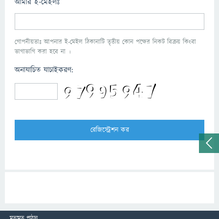
আমার ই-মেইলঃ
গোপনীয়তাঃ আপনার ই-মেইল ঠিকানাটি তৃতীয় কোন পক্ষের নিকট বিক্রয় কিংবা
ভাগাভাগি করা হবে না ।
অনাযাচিত যাচাইকরণ:
মতামত পাঠান