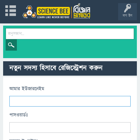
লগ ইন
নতুন সদস্য হিসাবে রেজিস্ট্রেশন করুন
আমার ইউজারনেইম
পাসওয়ার্ডঃ