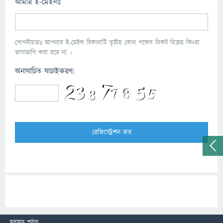
আমার ই-মেইলঃ
গোপনীয়তাঃ আপনার ই-মেইল ঠিকানাটি তৃতীয় কোন পক্ষের নিকট বিক্রয় কিংবা
ভাগাভাগি করা হবে না ।
অনাযাচিত যাচাইকরণ:
মতামত পাঠান