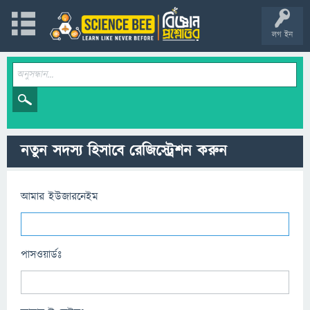
লগ ইন
নতুন সদস্য হিসাবে রেজিস্ট্রেশন করুন
আমার ইউজারনেইম
পাসওয়ার্ডঃ