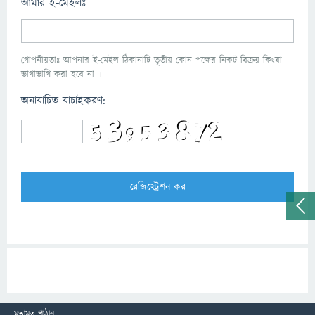
আমার ই-মেইলঃ
গোপনীয়তাঃ আপনার ই-মেইল ঠিকানাটি তৃতীয় কোন পক্ষের নিকট বিক্রয় কিংবা
ভাগাভাগি করা হবে না ।
অনাযাচিত যাচাইকরণ:
মতামত পাঠান