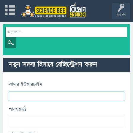
লগ ইন
নতুন সদস্য হিসাবে রেজিস্ট্রেশন করুন
আমার ইউজারনেইম
পাসওয়ার্ডঃ