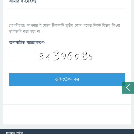
আমার ই-মেইলঃ
গোপনীয়তাঃ আপনার ই-মেইল ঠিকানাটি তৃতীয় কোন পক্ষের নিকট বিক্রয় কিংবা
ভাগাভাগি করা হবে না ।
অনাযাচিত যাচাইকরণ:
মতামত পাঠান