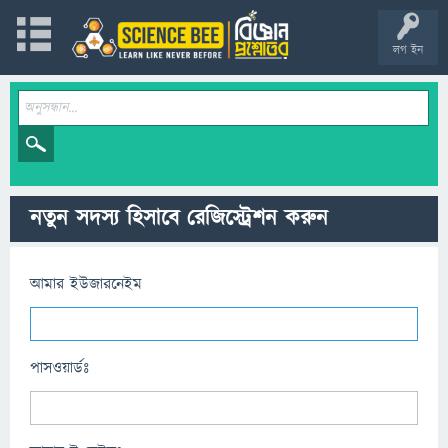
লগ ইন
নতুন সদস্য হিসাবে রেজিস্ট্রেশন করুন
আমার ইউজারনেইম
পাসওয়ার্ডঃ