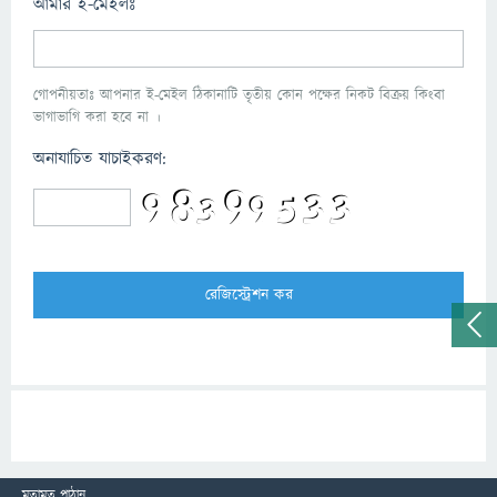
আমার ই-মেইলঃ
গোপনীয়তাঃ আপনার ই-মেইল ঠিকানাটি তৃতীয় কোন পক্ষের নিকট বিক্রয় কিংবা
ভাগাভাগি করা হবে না ।
অনাযাচিত যাচাইকরণ:
মতামত পাঠান