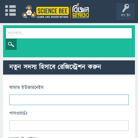
লগ ইন
নতুন সদস্য হিসাবে রেজিস্ট্রেশন করুন
আমার ইউজারনেইম
পাসওয়ার্ডঃ