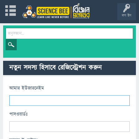
লগ ইন
নতুন সদস্য হিসাবে রেজিস্ট্রেশন করুন
আমার ইউজারনেইম
পাসওয়ার্ডঃ