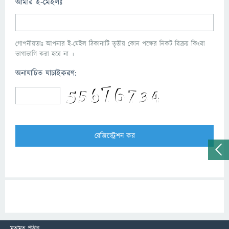
আমার ই-মেইলঃ
গোপনীয়তাঃ আপনার ই-মেইল ঠিকানাটি তৃতীয় কোন পক্ষের নিকট বিক্রয় কিংবা
ভাগাভাগি করা হবে না ।
অনাযাচিত যাচাইকরণ:
মতামত পাঠান