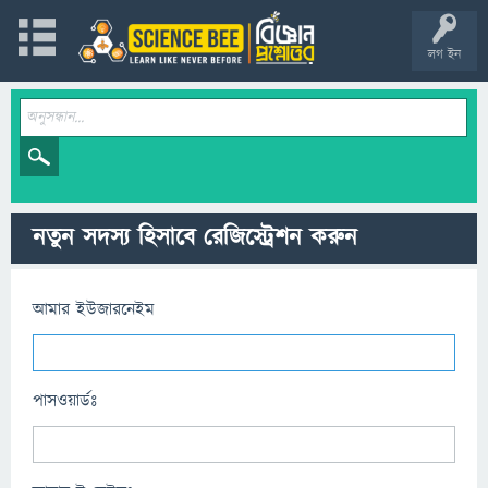
লগ ইন
নতুন সদস্য হিসাবে রেজিস্ট্রেশন করুন
আমার ইউজারনেইম
পাসওয়ার্ডঃ