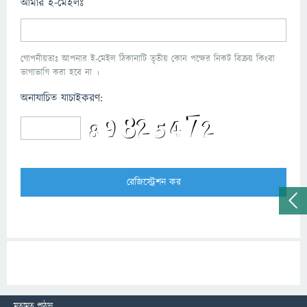
আমার ই-মেইলঃ
গোপনীয়তাঃ আপনার ই-মেইল ঠিকানাটি তৃতীয় কোন পক্ষের নিকট বিক্রয় কিংবা
ভাগাভাগি করা হবে না ।
অনাযাচিত যাচাইকরণ:
মতামত পাঠান