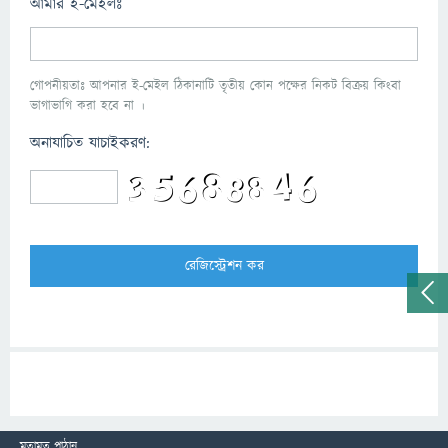
আমার ই-মেইলঃ
গোপনীয়তাঃ আপনার ই-মেইল ঠিকানাটি তৃতীয় কোন পক্ষের নিকট বিক্রয় কিংবা
ভাগাভাগি করা হবে না ।
অনাযাচিত যাচাইকরণ:
মতামত পাঠান